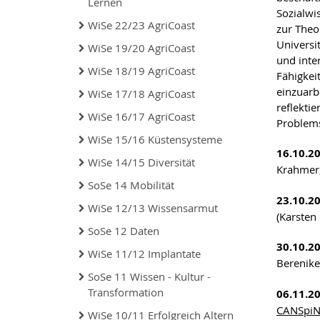
Lernen
Sozialwi
WiSe 22/23 AgriCoast
zur Theo
Universi
WiSe 19/20 AgriCoast
und inte
WiSe 18/19 AgriCoast
Fähigkei
einzuarb
WiSe 17/18 AgriCoast
reflekti
WiSe 16/17 AgriCoast
Problems
WiSe 15/16 Küstensysteme
16.10.2
WiSe 14/15 Diversität
Krahmer,
SoSe 14 Mobilität
23.10.2
WiSe 12/13 Wissensarmut
(Karsten
SoSe 12 Daten
30.10.2
WiSe 11/12 Implantate
Berenike
SoSe 11 Wissen - Kultur -
Transformation
06.11.2
CANSpi
WiSe 10/11 Erfolgreich Altern