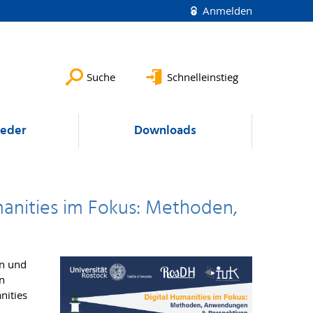
Anmelden
Suche
Schnelleinstieg
ieder
Downloads
umanities im Fokus: Methoden,
en und
en
nities