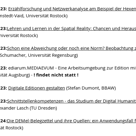
023:
Erzählforschung und Netzwerkanalyse am Beispiel der Hexe
mstedt-Vaid, Universität Rostock)
023:
Lehren und Lernen in der Spatial Reality: Chancen und Herau
niversität Rostock)
023:
Schon eine Abweichung oder noch eine Norm? Beobachtung zu 
Schumacher, Universität Regensburg)
023:
ediarum.MEDIAEVUM - Eine Arbeitsumgebung zur Edition mittela
sität Augsburg) -
! findet nicht statt !
023:
Digitale Editionen gestalten
(Stefan Dumont, BBAW)
023:
Schnittstellenkompetenzen - das Studium der Digital Humanit
lexander Lasch (TU Dresden)
024:
Die DEMel-Belegzettel und ihre Quellen: ein Anwendungsfall
tät Rostock)