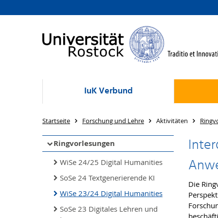
IuK Verbund
Startseite
Forschung und Lehre
Aktivitäten
Ringv
Inter
Ringvorlesungen
Anwe
WiSe 24/25 Digital Humanities
SoSe 24 Textgenerierende KI
Die Ring
WiSe 23/24 Digital Humanities
Perspekti
Forschun
SoSe 23 Digitales Lehren und
beschäft