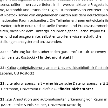
ssenschaftler:innen zu vertiefen. In ihr werden aktuelle Fragestel
rie, Methodik und Praxis der Digital Humanities von Vertreter:in
tät Rostock sowie von eingeladenen Gästen aus dem deutschspra
rnationalen Raum präsentiert. Die Teilnehmer:innen entwickeln ih
t weiter, sich in neue und aktuelle Theorie- und Praxiszusammen
eiten, diese vor dem Hintergrund ihrer eigenen Fachdisziplin zu
eren und auf ausgewählte, selbst entworfene wissenschaftliche
tellungen analysierend anzuwenden.
023:
Einführung für die Studierenden (Jun.-Prof. Dr. Ulrike Henny-
 Universität Rostock) -
! findet nicht statt !
023:
Kulturgutdigitalisierung an der Universitätsbibliothek Rostoc
 Labahn, UB Rostock)
023:
Literaturwissenschaft – eine historische Datenwissenschaft? Z
 Herrmann, Universität Bielefeld)
- ! findet nicht statt !
023:
Zur Annotation und automatisierten Erkennung von Raum in 
N
(Marc Lemke & Nils Kellner, Universität Rostock)