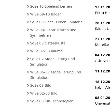
SoSe 10 Spielend Lernen
13.11.2
Petra Hi
WiSe 09/10 Bilder
SoSe 09 Licht - Leben - Materie
20.11.2
Räder, U
WiSe 08/09 Strukturen und
Symmetrien
27.11.2
SoSe 08 Ostseeküste
Mareike 
WiSe 07/08 Räume
04.12.2
SoSe 07 Modellierung und
/ Univer
Simulation
11.12.2
WiSe 06/07 Modellierung und
Simulation
18.12.2
SoSe 03 Bild
habil. A
WiSe 02/03 Bild
08.01.2
SoSe 00 IuK-Technologien
Universi