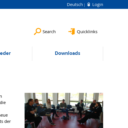
Deutsch
Login
Search
Quicklinks
ieder
Downloads
en
die
neue
ts der