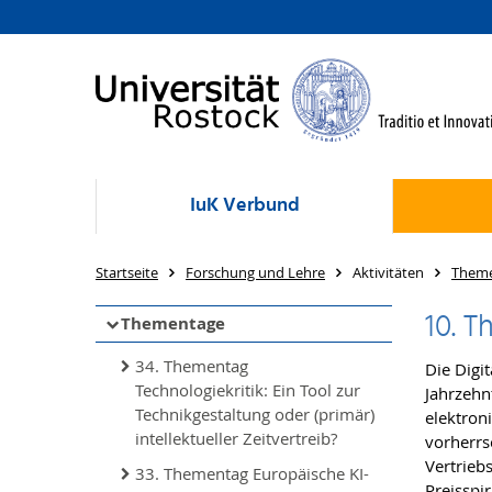
IuK Verbund
Startseite
Forschung und Lehre
Aktivitäten
Them
10. 
Thementage
34. Thementag
Die Digi
Technologiekritik: Ein Tool zur
Jahrzehn
Technikgestaltung oder (primär)
elektron
intellektueller Zeitvertreib?
vorherrs
Vertrieb
33. Thementag Europäische KI-
Preisspi