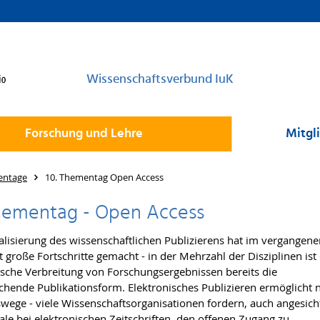
Wissenschaftsverbund IuK
Forschung und Lehre
Mitgl
entage
10. Thementag Open Access
Thementag - Open Access
talisierung des wissenschaftlichen Publizierens hat im vergangen
t große Fortschritte gemacht - in der Mehrzahl der Disziplinen ist 
ische Verbreitung von Forschungsergebnissen bereits die
chende Publikationsform. Elektronisches Publizieren ermöglicht 
swege - viele Wissenschaftsorganisationen fordern, auch angesich
rale bei elektronischen Zeitschriften, den offenen Zugang zu