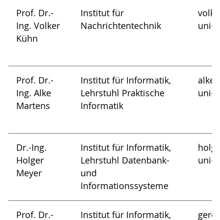
Prof. Dr.-
Institut für
volke
Ing. Volker
Nachrichtentechnik
uni-r
Kühn
Prof. Dr.-
Institut für Informatik,
alke.
Ing. Alke
Lehrstuhl Praktische
uni-r
Martens
Informatik
Dr.-Ing.
Institut für Informatik,
holge
Holger
Lehrstuhl Datenbank-
uni-r
Meyer
und
Informationssysteme
Prof. Dr.-
Institut für Informatik,
gero.