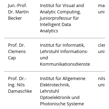
Jun.-Prof.
Institut für Visual and
marti
Dr. Martin
Analytic Computing,
uni-r
Becker
Juniorprofessur für
Intelligent Data
Analytics
Prof. Dr.
Institut für Informatik,
cleme
Clemens
Lehrstuhl Informations-
uni-r
Cap
und
Kommunikationsdienste
Prof. Dr.-
Institut für Allgemeine
nils.
Ing. Nils
Elektrotechnik,
uni-R
Damaschke
Lehrstuhl
Optoelektronik und
Photonische Systeme