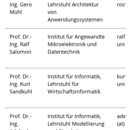
Ing. Gero
Lehrstuhl Architektur
rosto
Mühl
von
Anwendungssystemen
Prof. Dr.-
Institut für Angewandte
ralf.
Ing. Ralf
Mikroelektronik und
uni-r
Salomon
Datentechnik
Prof. Dr.-
Institut für Informatik,
kurt.
Ing. Kurt
Lehrstuhl für
uni-r
Sandkuhl
Wirtschaftsinformatik
Prof. Dr.-
Institut für Informatik,
adel
Ing.
Lehrstuhl Modellierung
(at) 