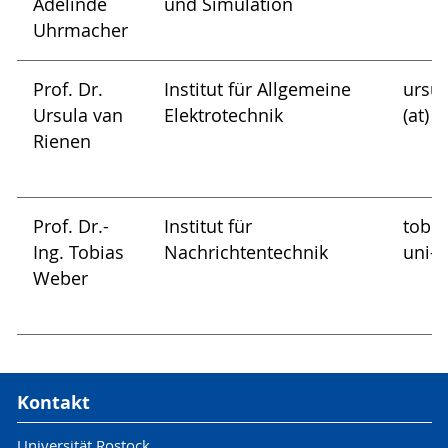
Adelinde
und Simulation
Uhrmacher
Prof. Dr.
Institut für Allgemeine
ursul
Ursula van
Elektrotechnik
(at) 
Rienen
Prof. Dr.-
Institut für
tobia
Ing. Tobias
Nachrichtentechnik
uni-r
Weber
Kontakt
Universität Rostock