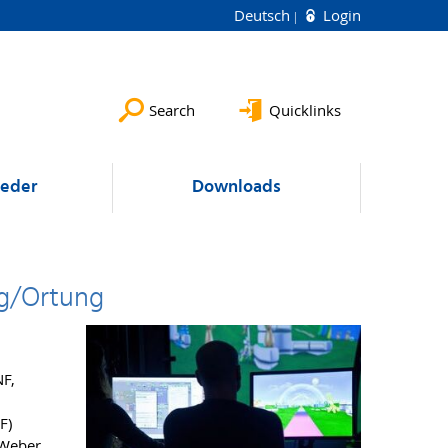
Deutsch
Login
Search
Quicklinks
ieder
Downloads
ng/Ortung
NF,
F)
 Weber,