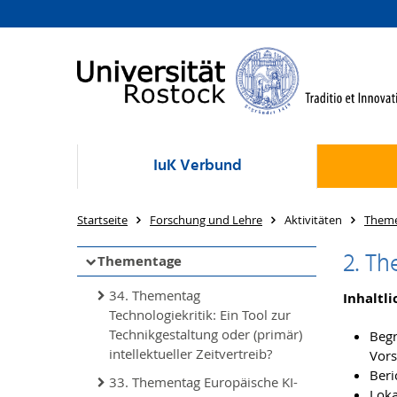
IuK Verbund
Startseite
Forschung und Lehre
Aktivitäten
Them
2. T
Thementage
34. Thementag
Inhaltl
Technologiekritik: Ein Tool zur
Technikgestaltung oder (primär)
Begr
intellektueller Zeitvertreib?
Vors
Beri
33. Thementag Europäische KI-
Loka