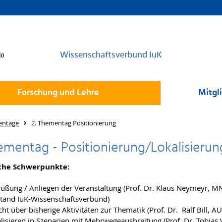
Wissenschaftsverbund IuK
Forschung und Lehre
Mitgl
entage
2. Thementag Positionierung
hementag - Positionierung/Lokalisieru
iche Schwerpunkte:
üßung / Anliegen der Veranstaltung (Prof. Dr. Klaus Neymeyr, M
tand IuK-Wissenschaftsverbund)
cht über bisherige Aktivitäten zur Thematik (Prof. Dr. Ralf Bill, AU
lisieren in Szenarien mit Mehrwegeausbreitung (Prof. Dr. Tobias