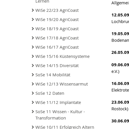
Lernen
Allgemei
WiSe 22/23 AgriCoast
12.05.0
WiSe 19/20 AgriCoast
Lochbrunn
WiSe 18/19 AgriCoast
19.05.0
WiSe 17/18 AgriCoast
Bodenana
WiSe 16/17 AgriCoast
26.05.0
WiSe 15/16 Küstensysteme
09.06.0
WiSe 14/15 Diversität
e.V.)
SoSe 14 Mobilität
16.06.0
WiSe 12/13 Wissensarmut
Elektrot
SoSe 12 Daten
23.06.0
WiSe 11/12 Implantate
Rostock)
SoSe 11 Wissen - Kultur -
Transformation
30.06.0
WiSe 10/11 Erfolgreich Altern