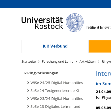
IuK Verbund
Startseite
Forschung und Lehre
Aktivitäten
Ringv
Inter
Ringvorlesungen
WiSe 24/25 Digital Humanities
im Som
SoSe 24 Textgenerierende KI
21.04.0
für Physi
WiSe 23/24 Digital Humanities
SoSe 23 Digitales Lehren und
05.05.0