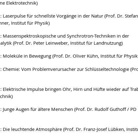
ne Elektrotechnik)
9
: Laserpulse für schnellste Vorgänge in der Natur (Prof. Dr. Stefan
er, Institut für Physik)
9
: Massenspektroskopische und Synchrotron-Techniken in der
lytik (Prof. Dr. Peter Leinweber, Institut für Landnutzung)
9
: Moleküle in Bewegung (Prof. Dr. Oliver Kühn, Institut für Physik
9
: Chemie: Vom Problemverursacher zur Schlüsseltechnologie (Prof. 
9
: Elektrische Impulse bringen Ohr, Hirn und Hüfte wieder auf Trab
echnik)
9
: Junge Augen für ältere Menschen (Prof. Dr. Rudolf Guthoff / PD 
9
: Die leuchtende Atmosphäre (Prof. Dr. Franz-Josef Lübken, Insti