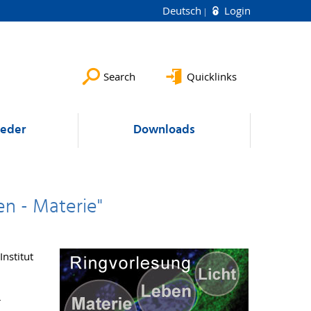
Deutsch
Login
Search
Quicklinks
ieder
Downloads
en - Materie"
nstitut
r