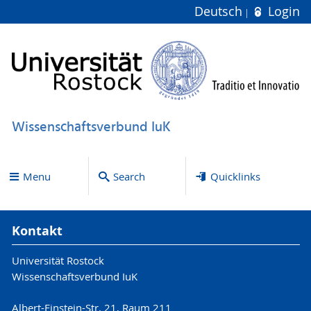
Deutsch
Login
Wissenschaftsverbund IuK
Menu
Search
Quicklinks
Kontakt
Universität Rostock
Wissenschaftsverbund IuK
Albert-Einstein-Str. 21, Raum 211